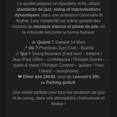
Le quintet propose un répertoire riche, alliant
standards de jazz, swing et improvisations
dynamiques
, dans une ambiance conviviale et
festive. Leur complicité sur scène garantit des
instants de
musique intense et pleine de joie
, où
la virtuosité rencontre la bonne humeur.
📅
Quand ?
Samedi 14 Mars
📍
Où ?
Prohibido Jazz Club – Biarritz
🎶
Qui ?
Swing Boomers (Fred Iturri – batterie /
Jean-Paul Gilles – contrebasse / Philippe Guinet –
piano & chant / Philippe Commet – guitare / Yves
Ustariz – saxophone)
🍽
Dîner dès 19h30
, suivi du
concert à 20h
🚗
Parking gratuit
Une soirée parfaite pour tous les amateurs de jazz
et de swing, dans une atmosphère chaleureuse et
festive !