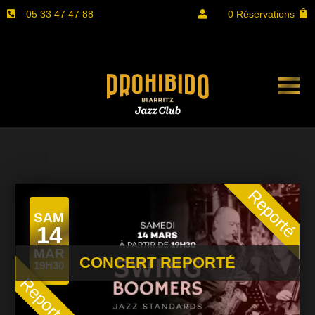
05 33 47 47 88
0 Réservations


Reporté
SAM
14
MAR
CONCERT REPORTÉ
19H30
Reporté