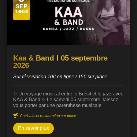
SEP
19H30
Kaa & Band ! 05 septembre
2026
Sur réservation 10€ en ligne / 15€ sur place.
✨ Un voyage musical entre le Brésil et le jazz avec
KAA & Band ✨ Le samedi 05 septembre, laissez
vous porter par une parenthèse musicale
chaleureuse, envoûtante et raffinée au Prohibido

Cocktails et restauration sur place
Jazz Club Biarritz, en compagnie de Kaa,
chanteuse à la voix puissante, délicate et
En savoir plus
profondément expressive, qui vous plonge
instantanément dans l’âme de la musique