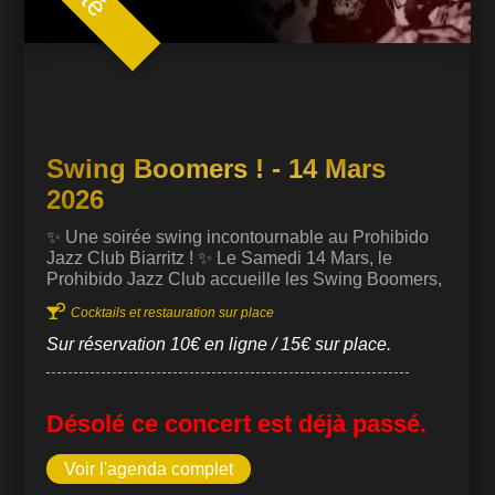
Swing Boomers ! - 14 Mars
2026
✨ Une soirée swing incontournable au Prohibido
Jazz Club Biarritz ! ✨ Le Samedi 14 Mars, le
Prohibido Jazz Club accueille les Swing Boomers,
un groupe qui fait vibrer le jazz traditionnel avec

Cocktails et restauration sur place
énergie et élégance. Composé de musiciens
passionnés : 🥁 Fred Iturri – batterie 🎵 Jean-Paul
Sur réservation 10€ en ligne / 15€ sur place.
Gilles – contrebasse 🎹 Philippe Guinet – piano et
chant 🎸 Philippe Commet – guitare 🎷 Yves
Ustariz – saxophone Le quintet propose un
Désolé ce concert est déjà passé.
répertoire riche, alliant standards de jazz, swing et
improvisations dynamiques, dans une ambiance
conviviale et festive. Leur complicité sur scène
Voir l'agenda complet
garantit des instants de musique intense et