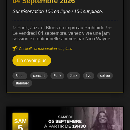
04 Septembre 2026
Sur réservation 10€ en ligne / 15€ sur place.
✨ Funk, Jazz et Blues en impro au Prohibido ! ✨
Le vendredi 04 septembre, venez vivre une jam
session exceptionnelle animée par Nico Wayne
Toussaint, guitariste et compositeur reconnu pour

Cocktails et restauration sur place
son univers musical riche et sa maîtrise du jazz,
funk et blues. Cette jam session est ouverte à tous
En savoir plus
les musiciens et passionnés, dans une ambiance
conviviale et dynamique. C’est l’occasion de
découvrir des improvisations uniques, où le
Blues
concert
Funk
Jazz
live
soirée
dialogue musical entre les artistes crée des
moments intenses et spontanés. 🎶 Musiciens et
standard
chanteurs : Prêts à monter sur scène ? L'entrée
vous est offerte sur inscription via le formulaire…
SAM
5