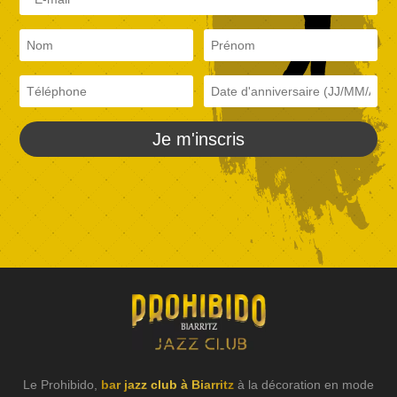
Je m'inscris
Le Prohibido,
bar jazz club à Biarritz
à la décoration en mode