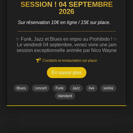
SESSION ! 04 SEPTEMBRE
2026
Sur réservation 10€ en ligne / 15€ sur place.
✨ Funk, Jazz et Blues en impro au Prohibido ! ✨
Le vendredi 04 septembre, venez vivre une jam
session exceptionnelle animée par Nico Wayne
Toussaint, guitariste et compositeur reconnu pour

Cocktails et restauration sur place
son univers musical riche et sa maîtrise du jazz,
funk et blues. Cette jam session est ouverte à
En savoir plus
tous…
Blues
concert
Funk
Jazz
live
soirée
standard