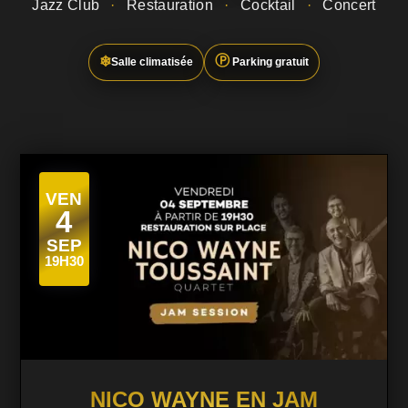
Jazz Club
·
Restauration
·
Cocktail
·
Concert
Ⓟ
❄
Salle climatisée
Parking gratuit
VEN
4
SEP
19H30
NICO WAYNE EN JAM