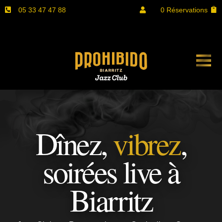
05 33 47 47 88
0 Réservations


Dînez,
vibrez
,
soirées live à
Biarritz