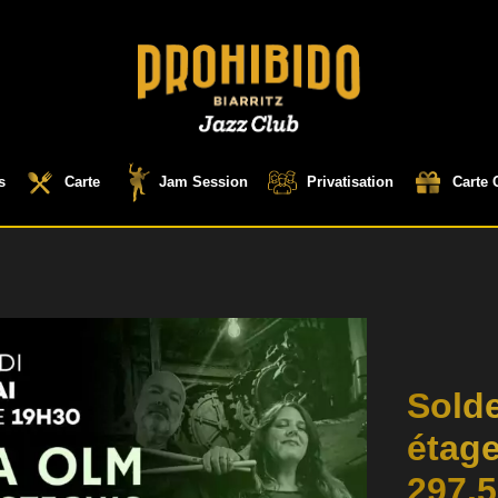
s
Carte
Jam Session
Privatisation
Carte 
Solde
étage
297.