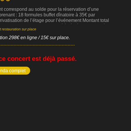
 correspond au solde pour la réservation d’une
renant : 18 formules buffet dînatoire à 35€ par
ivatisation de l’étage pour l’événement Montant total
s : 18 × 35€ = 630€332.50€ déjà réglés. Solde de à
t restauration sur place
7,50€ Le règlement de ce solde permet de
nt confirmer la réservation de la date et de bloquer la
tion 298€ en ligne / 15€ sur place.
on de l’étage pour l’événement convenu.
ce concert est déjà passé.
enda complet