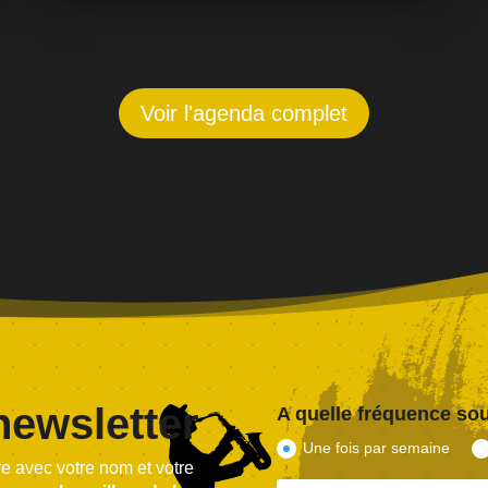
l’Europe, construisant un univers riche, vibrant
et authentique. Avec son quartet, elle revisite
les grands classiques du Brésil, dévoile…
Voir l'agenda complet
newsletter
A quelle fréquence sou
Une fois par semaine
ire avec votre nom et votre