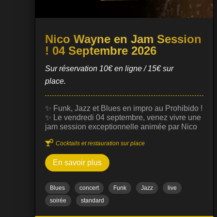
Nico Wayne en Jam Session
! 04 Septembre 2026
Sur réservation 10€ en ligne / 15€ sur
place.
✨ Funk, Jazz et Blues en impro au Prohibido !
✨ Le vendredi 04 septembre, venez vivre une
jam session exceptionnelle animée par Nico
Wayne Toussaint, guitariste et compositeur

Cocktails et restauration sur place
reconnu pour son univers musical riche et sa
maîtrise du jazz, funk et blues. Cette jam
En savoir plus
session est ouverte à tous les musiciens et
passionnés, dans une ambiance conviviale et
dynamique. C’est l’occasion de découvrir des
Blues
concert
Funk
Jazz
live
improvisations uniques, où le dialogue
musical entre les artistes crée des moments
soirée
standard
intenses et spontanés. 🎶 Musiciens et