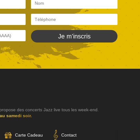
Je m'inscris
propose des concerts Jazz live tous les week-end.
 au samedi soir.
Carte Cadeau
Contact