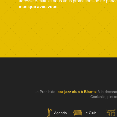
adresse e-mail, et nous vous promettons de ne parta
musique avec vous.
Le Prohibido,
bar jazz club à Biarritz
à la décora
Cocktails, pintx
Agenda
Le Club