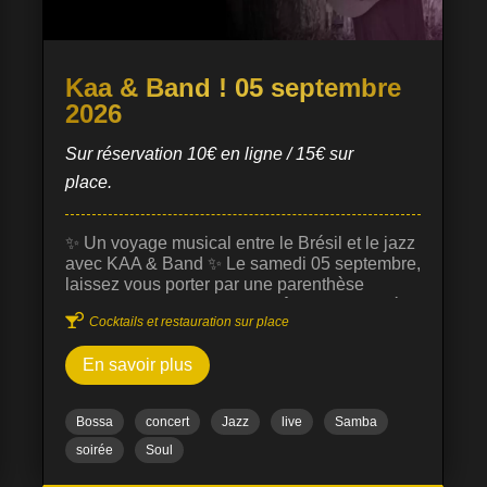
Kaa & Band ! 05 septembre
2026
Sur réservation 10€ en ligne / 15€ sur
place.
✨ Un voyage musical entre le Brésil et le jazz
avec KAA & Band ✨ Le samedi 05 septembre,
laissez vous porter par une parenthèse
musicale chaleureuse, envoûtante et raffinée

Cocktails et restauration sur place
au Prohibido Jazz Club Biarritz, en
compagnie de Kaa, chanteuse à la voix
En savoir plus
puissante, délicate et profondément
expressive, qui vous plonge instantanément
dans l’âme de la musique brésilienne. Artiste
Bossa
concert
Jazz
live
Samba
accomplie, elle a notamment ouvert le concert
de Bob Dylan au Brésil et s’est produite en
soirée
Soul
tournée à travers l’Amérique latine et