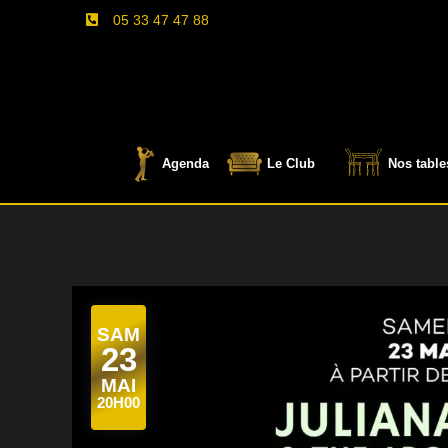
05 33 47 47 88

Agenda
Le Club
Nos table
SAM
23
MAI
20H00