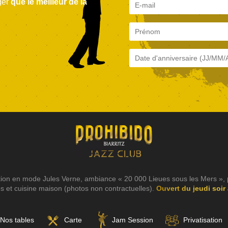
ger
que le meilleur de la
tion en mode Jules Verne, ambiance « 20 000 Lieues sous les Mers », 
os et cuisine maison (photos non contractuelles).
Ouvert du jeudi soir
Nos tables
Carte
Jam Session
Privatisation