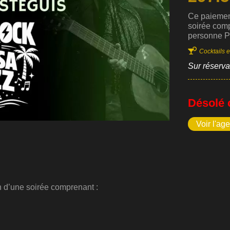
Ce paiement
soirée comp
personne Pr
des formule

Cocktails e
régler : 29
définitiveme
Sur réserva
privatisati
Désolé 
Voir l'ag
n d’une soirée comprenant :