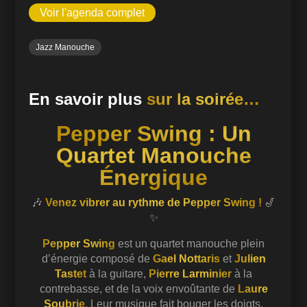
des Landes, Pepper Swing parcourt les routes, se
Voir l'agenda complet
produisant dans les…
Jazz Manouche
En savoir plus
sur la soirée…
Pepper Swing : Un
Quartet Manouche
Énergique
🎶
Venez vibrer au rythme de Pepper Swing !
🎷
✨
Pepper Swing
est un quartet manouche plein
d’énergie composé de
Gael Nottaris
et
Julien
Tastet
à la guitare,
Pierre Larminier
à la
contrebasse, et de la voix envoûtante de
Laure
Soubrie
. Leur musique fait bouger les doigts,