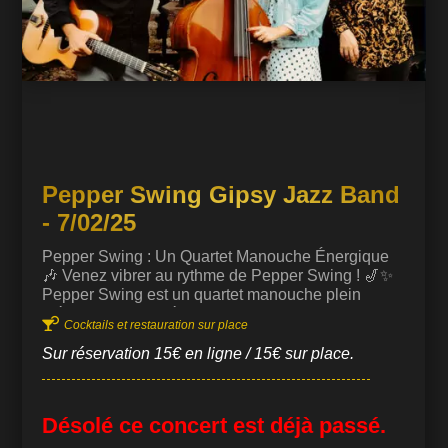
Pepper Swing Gipsy Jazz Band
- 7/02/25
Pepper Swing : Un Quartet Manouche Énergique
🎶 Venez vibrer au rythme de Pepper Swing ! 🎷✨
Pepper Swing est un quartet manouche plein
d’énergie composé de Gael Nottaris et Julien

Cocktails et restauration sur place
Tastet à la guitare, Pierre Larminier à la
contrebasse, et de la voix envoûtante de Laure
Sur réservation 15€ en ligne / 15€ sur place.
Soubrie. Leur musique fait bouger les doigts,
frétiller les jambes et vous surprendre avec des airs
irrésistibles comme “doo wap doo wap”. Avec
Désolé ce concert est déjà passé.
Pepper Swing, le swing et la bonne humeur se
diffusent partout où ils vont ! Originaire du Béarn et