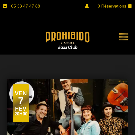
05 33 47 47 88
0 Réservations


VEN
7
FÉV
20H00