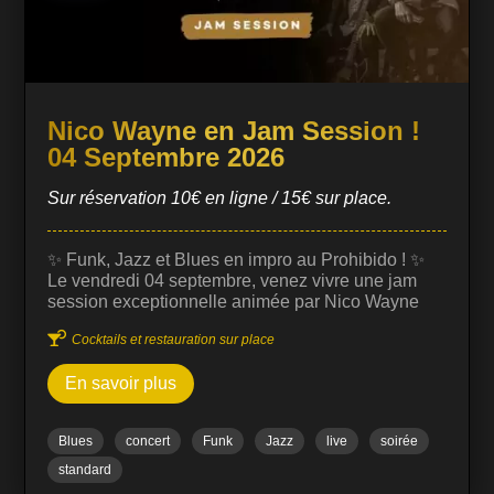
Nico Wayne en Jam Session !
04 Septembre 2026
Sur réservation 10€ en ligne / 15€ sur place.
✨ Funk, Jazz et Blues en impro au Prohibido ! ✨
Le vendredi 04 septembre, venez vivre une jam
session exceptionnelle animée par Nico Wayne
Toussaint, guitariste et compositeur reconnu pour

Cocktails et restauration sur place
son univers musical riche et sa maîtrise du jazz,
funk et blues. Cette jam session est ouverte à tous
En savoir plus
les musiciens et passionnés, dans une ambiance
conviviale et dynamique. C’est l’occasion de
découvrir des improvisations uniques, où le
Blues
concert
Funk
Jazz
live
soirée
dialogue musical entre les artistes crée des
moments intenses et spontanés. 🎶 Musiciens et
standard
chanteurs : Prêts à monter sur scène ? L'entrée