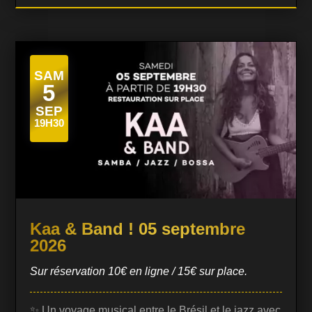
vous est offerte sur inscription via le formulaire…
SAM
5
SEP
19H30
Kaa & Band ! 05 septembre
2026
Sur réservation 10€ en ligne / 15€ sur place.
✨ Un voyage musical entre le Brésil et le jazz avec