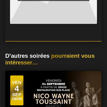
D’autres soirées
pourraient vous
intéresser…
VEN
4
SEP
19H30