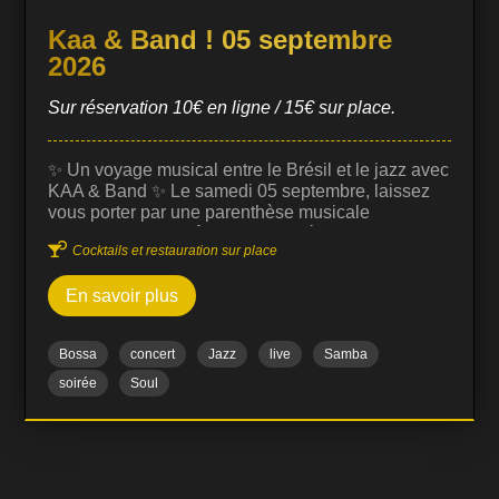
Kaa & Band ! 05 septembre
2026
Sur réservation 10€ en ligne / 15€ sur place.
✨ Un voyage musical entre le Brésil et le jazz avec
KAA & Band ✨ Le samedi 05 septembre, laissez
vous porter par une parenthèse musicale
chaleureuse, envoûtante et raffinée au Prohibido

Cocktails et restauration sur place
Jazz Club Biarritz, en compagnie de Kaa,
chanteuse à la voix puissante, délicate et
En savoir plus
profondément expressive, qui vous plonge
instantanément dans l’âme de la musique
brésilienne. Artiste accomplie, elle a notamment
Bossa
concert
Jazz
live
Samba
ouvert le concert de Bob Dylan au Brésil et s’est
produite en tournée à travers l’Amérique latine et
soirée
Soul
l’Europe, construisant un univers riche, vibrant et
authentique. Avec son quartet, elle revisite les
grands classiques du Brésil, dévoile…