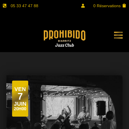
05 33 47 47 88
0 Réservations


VEN
7
JUIN
20H00