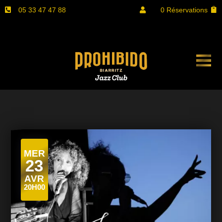
05 33 47 47 88
0 Réservations


MER
23
AVR
20H00