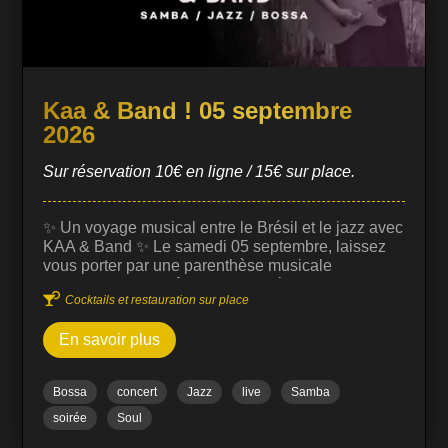
Kaa & Band ! 05 septembre
2026
Sur réservation 10€ en ligne / 15€ sur place.
✨ Un voyage musical entre le Brésil et le jazz avec
KAA & Band ✨ Le samedi 05 septembre, laissez
vous porter par une parenthèse musicale
chaleureuse, envoûtante et raffinée au Prohibido

Cocktails et restauration sur place
Jazz Club Biarritz, en compagnie de Kaa,
chanteuse à la voix puissante, délicate et
En savoir plus
profondément expressive, qui vous plonge
instantanément dans l’âme de la musique
brésilienne. Artiste accomplie, elle a notamment
Bossa
concert
Jazz
live
Samba
ouvert le concert de Bob Dylan au Brésil et s’est
produite en tournée à travers l’Amérique latine et
soirée
Soul
l’Europe, construisant un univers riche, vibrant et