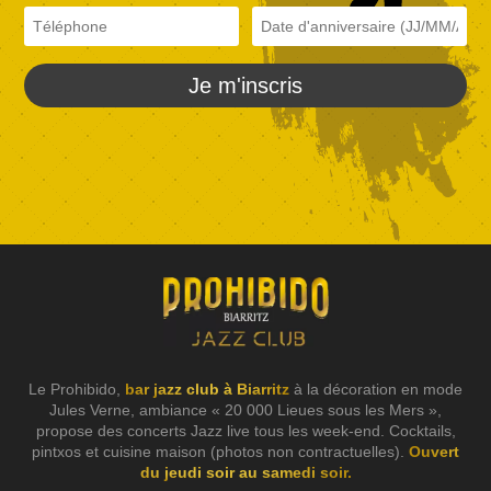
Je m'inscris
Le Prohibido,
bar jazz club à Biarritz
à la décoration en mode
Jules Verne, ambiance « 20 000 Lieues sous les Mers »,
propose des concerts Jazz live tous les week-end. Cocktails,
pintxos et cuisine maison (photos non contractuelles).
Ouvert
du jeudi soir au samedi soir.