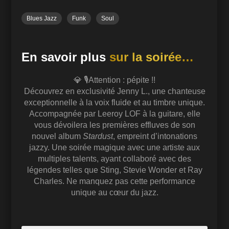
5p2_dCW_qRjwNA&index=3
https://www.youtube.com/watch?v=94zAS-
Blues Jazz
Funk
Soul
fpX_I&list=PLjjxxmVl38DEqrpzuB4DMVLttLaQJnd
Md https://www.youtube.com/watch?
v=XxGoPpfNDQ0&list=PLCre8d77fRPNiwtYSZv5
p2_dCW_qRjwNA&index=5
En savoir plus
sur la soirée…
💎 🎙️Attention : pépite !!
Découvrez en exclusivité Jenny L., une chanteuse
exceptionnelle à la voix fluide et au timbre unique.
Accompagnée par Leeroy LOF à la guitare, elle
vous dévoilera les premières effluves de son
nouvel album
Stardust
, empreint d’intonations
jazzy. Une soirée magique avec une artiste aux
multiples talents, ayant collaboré avec des
légendes telles que Sting, Stevie Wonder et Ray
Charles. Ne manquez pas cette performance
unique au cœur du jazz.