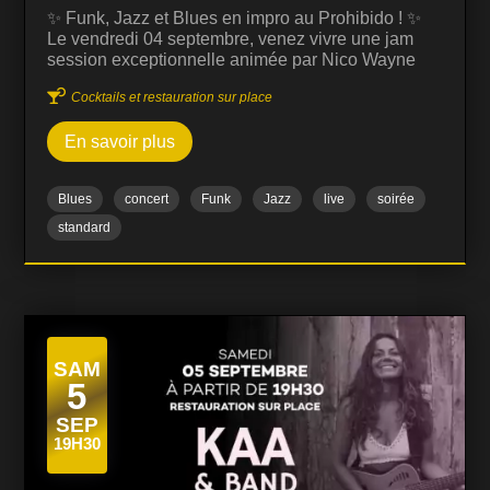
✨ Funk, Jazz et Blues en impro au Prohibido ! ✨
Le vendredi 04 septembre, venez vivre une jam
session exceptionnelle animée par Nico Wayne
Toussaint, guitariste et compositeur reconnu pour

Cocktails et restauration sur place
son univers musical riche et sa maîtrise du jazz,
funk et blues. Cette jam session est ouverte à tous
En savoir plus
les musiciens et passionnés, dans une ambiance
conviviale et dynamique. C’est l’occasion de
découvrir des improvisations uniques, où le
Blues
concert
Funk
Jazz
live
soirée
dialogue musical entre les artistes crée des
moments intenses et spontanés. 🎶 Musiciens et
standard
chanteurs : Prêts à monter sur scène ? L'entrée
vous est offerte sur inscription via le formulaire…
SAM
5
SEP
19H30