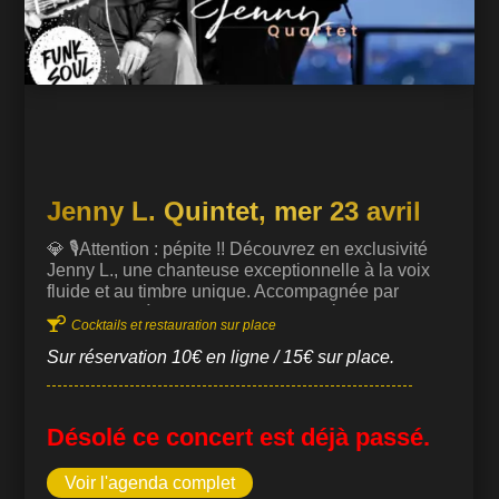
Jenny L. Quintet, mer 23 avril
💎 🎙️Attention : pépite !! Découvrez en exclusivité
Jenny L., une chanteuse exceptionnelle à la voix
fluide et au timbre unique. Accompagnée par
Leeroy LOF à la guitare, elle vous dévoilera les

Cocktails et restauration sur place
premières effluves de son nouvel album Stardust,
empreint d’intonations jazzy. Une soirée magique
Sur réservation 10€ en ligne / 15€ sur place.
avec une artiste aux multiples talents, ayant
collaboré avec des légendes telles que Sting,
Stevie Wonder et Ray Charles. Ne manquez pas
Désolé ce concert est déjà passé.
cette performance unique au cœur du jazz.
https://www.youtube.com/watch?
v=DAPPOKWBQ40&list=PLCre8d77fRPNiwtYSZv
Voir l'agenda complet