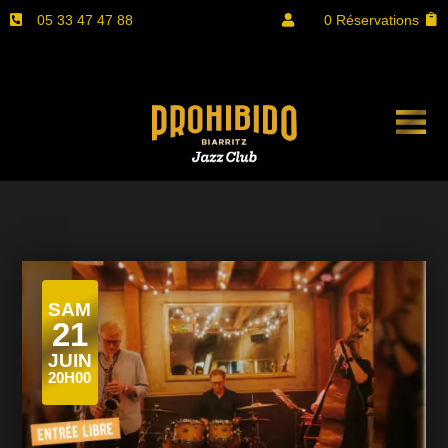
05 33 47 47 88
0 Réservations


SAM
21
JUIN
20H00