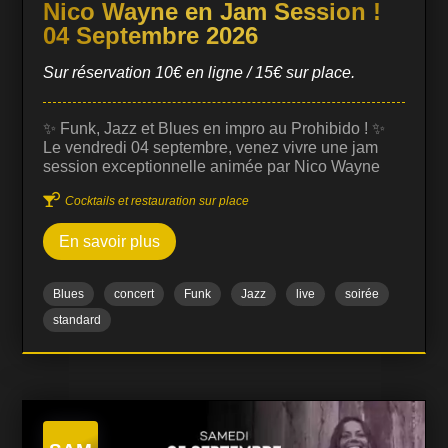
Nico Wayne en Jam Session !
04 Septembre 2026
Sur réservation 10€ en ligne / 15€ sur place.
✨ Funk, Jazz et Blues en impro au Prohibido ! ✨
Le vendredi 04 septembre, venez vivre une jam
session exceptionnelle animée par Nico Wayne
Toussaint, guitariste et compositeur reconnu pour

Cocktails et restauration sur place
son univers musical riche et sa maîtrise du jazz,
funk et blues. Cette jam session est ouverte à tous
En savoir plus
les musiciens et passionnés, dans une ambiance
conviviale et dynamique. C’est l’occasion de
découvrir des improvisations uniques, où le
Blues
concert
Funk
Jazz
live
soirée
dialogue musical entre les artistes crée des
moments intenses et spontanés. 🎶 Musiciens et
standard
chanteurs : Prêts à monter sur scène ? L'entrée
vous est offerte sur inscription via le formulaire…