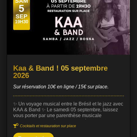
SAM
5
SEP
19H30
Kaa & Band ! 05 septembre
2026
Sur réservation 10€ en ligne / 15€ sur place.
✨ Un voyage musical entre le Brésil et le jazz avec
KAA & Band ✨ Le samedi 05 septembre, laissez
vous porter par une parenthèse musicale
chaleureuse, envoûtante et raffinée au Prohibido

Cocktails et restauration sur place
Jazz Club Biarritz, en compagnie de Kaa,
chanteuse à la voix puissante, délicate et