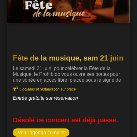
Fête de la musique, sam 21 juin
Le samedi 21 juin, pour célébrer la Fête de la
Musique, le Prohibido vous ouvre ses portes pour
une soirée en accès libre, placée sous le signe de
la convivialité et de l’improvisation. 💫 Dans une

Cocktails et restauration sur place
atmosphère feutrée et chaleureuse, laissez-vous
porter par des morceaux joués en live au piano,
Entrée gratuite sur réservation
des voix qui s’élèvent spontanément, des
rencontres musicales inattendues et le plaisir d’un
bon cocktail. Pas de programme figé : juste de la
Désolé ce concert est déjà passé.
musique vivante, partagée, et sincère – comme on
l’aime au Prohibido.
Voir l'agenda complet